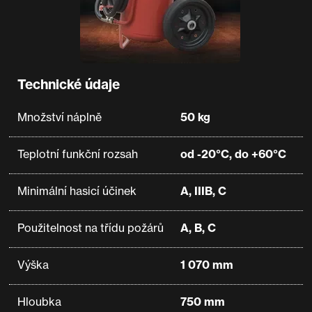
Technické údaje
Množství náplně
50 kg
Teplotní funkční rozsah
od -20°C, do +60°C
Minimální hasicí účinek
A, IIIB, C
Použitelnost na třídu požárů
A, B, C
Výška
1 070 mm
Hloubka
750 mm