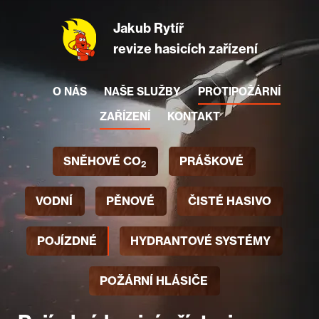
Jakub Rytíř
revize hasicích zařízení
O NÁS
NAŠE SLUŽBY
PROTIPOŽÁRNÍ
ZAŘÍZENÍ
KONTAKT
SNĚHOVÉ CO
PRÁŠKOVÉ
2
VODNÍ
PĚNOVÉ
ČISTÉ HASIVO
POJÍZDNÉ
HYDRANTOVÉ SYSTÉMY
POŽÁRNÍ HLÁSIČE