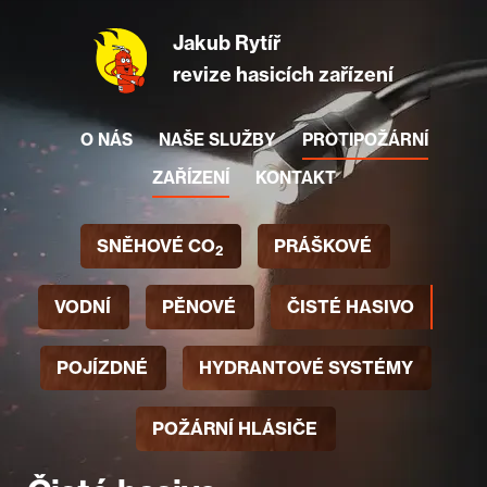
Jakub Rytíř
revize hasicích zařízení
O NÁS
NAŠE SLUŽBY
PROTIPOŽÁRNÍ
ZAŘÍZENÍ
KONTAKT
SNĚHOVÉ CO
PRÁŠKOVÉ
2
VODNÍ
PĚNOVÉ
ČISTÉ HASIVO
POJÍZDNÉ
HYDRANTOVÉ SYSTÉMY
POŽÁRNÍ HLÁSIČE