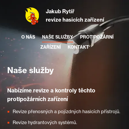
Jakub Rytíř
revize hasicích zařízení
O NÁS
NAŠE SLUŽBY
PROTIPOŽÁRNÍ
ZAŘÍZENÍ
KONTAKT
Naše služby
Nabízíme revize a kontroly těchto
protipožárních zařízení
Revize přenosných a pojízdných hasicích přístrojů.
Revize hydrantových systémů.