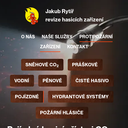
Jakub Rytíř
revize hasicích zařízení
O NÁS
NAŠE SLUŽBY
PROTIPOŽÁRNÍ
ZAŘÍZENÍ
KONTAKT
SNĚHOVÉ CO
PRÁŠKOVÉ
2
VODNÍ
PĚNOVÉ
ČISTÉ HASIVO
POJÍZDNÉ
HYDRANTOVÉ SYSTÉMY
POŽÁRNÍ HLÁSIČE