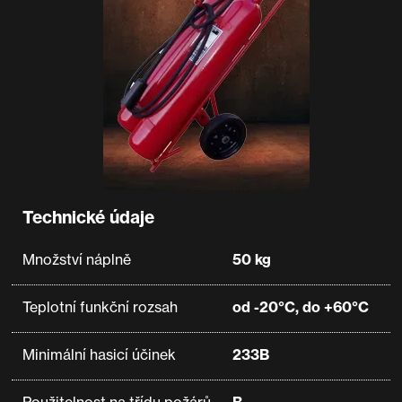
Technické údaje
Množství náplně
50 kg
Teplotní funkční rozsah
od -20°C, do +60°C
Minimální hasicí účinek
233B
Použitelnost na třídu požárů
B