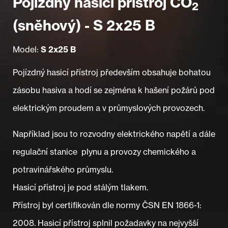
Pojízdný hasicí přístroj CO
2
(sněhový) - S 2x25 B
Model:
S 2x25 B
Pojízdný hasicí přístroj především obsahuje bohatou
zásobu hasiva a hodí se zejména k hašení požárů pod
elektrickým proudem a v průmyslových provozech.
Například jsou to rozvodny elektrického napětí a dále
regulační stanice plynu a provozy chemického a
potravinářského průmyslu.
Hasicí přístroj je pod stálým tlakem.
Přístroj byl certifikován dle normy ČSN EN 1866-1:
2008. Hasicí přístroj splnil požadavky na nejvyšší